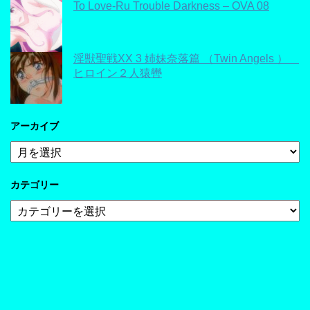
To Love-Ru Trouble Darkness – OVA 08
淫獣聖戦XX 3 姉妹奈落篇 （Twin Angels ）
ヒロイン２人猿轡
アーカイブ
ア
ー
カ
カテゴリー
イ
ブ
カ
テ
ゴ
リ
ー