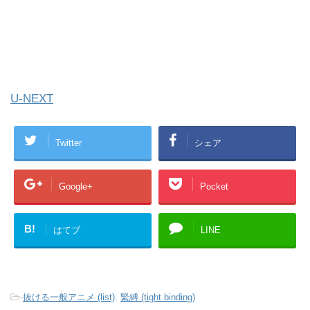
U-NEXT
Twitter
シェア
Google+
Pocket
B!
はてブ
LINE
-
抜ける一般アニメ (list)
,
緊縛 (tight binding)