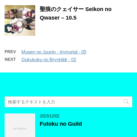
聖痕のクェイサー Seikon no
Qwaser – 10.5
PREV
Mugen no Juunin - Immortal - 05
NEXT
Gokukoku no Brynhildr - 02
2023/12/02
Futoku no Guild