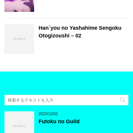
Han`you no Yashahime Sengoku
Otogizoushi – 02
2023/12/02
Futoku no Guild