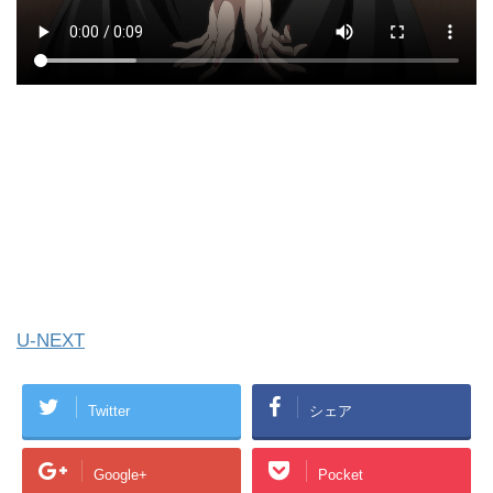
U-NEXT
Twitter
シェア
Google+
Pocket