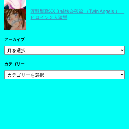
淫獣聖戦XX 3 姉妹奈落篇 （Twin Angels ）
ヒロイン２人猿轡
アーカイブ
ア
ー
カ
カテゴリー
イ
ブ
カ
テ
ゴ
リ
ー