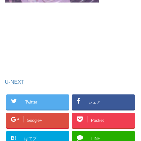
U-NEXT
Twitter
シェア
Google+
Pocket
B!
はてブ
LINE