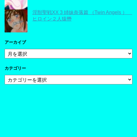
淫獣聖戦XX 3 姉妹奈落篇 （Twin Angels ）
ヒロイン２人猿轡
アーカイブ
ア
ー
カ
カテゴリー
イ
ブ
カ
テ
ゴ
リ
ー