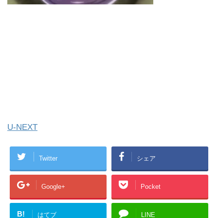
U-NEXT
Twitter
シェア
Google+
Pocket
B!
はてブ
LINE