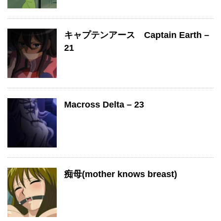
キャプテンアース Captain Earth –
21
Macross Delta – 23
痴母(mother knows breast)