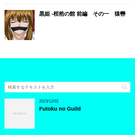
黒姫 -桎梏の館 前編 その一 猿轡
2023/12/02
Futoku no Guild