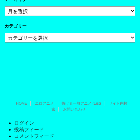
ア
ー
カ
カテゴリー
イ
ブ
カ
テ
ゴ
リ
ー
HOME
エロアニメ
抜ける一般アニメ (List)
サイト内検
索
お問い合わせ
ログイン
投稿フィード
コメントフィード