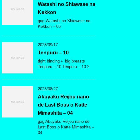
Watashi no Shiawase na
Kekkon
gag Watashi no Shiawase na
Kekkon – 05
2023/09/17
Tenpuru – 10
tight binding＋ big breasts
Tenpuru – 10 Tenpuru – 10 2
2023/08/27
Akuyaku Reijou nano
de Last Boss o Katte
Mimashita – 04
gag Akuyaku Reijou nano de
Last Boss o Katte Mimashita –
04