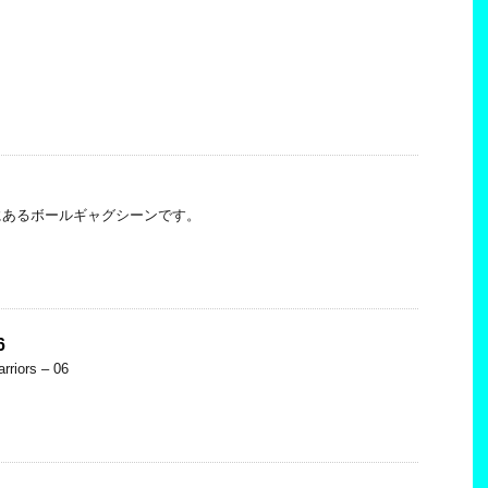
にあるボールギャグシーンです。
6
rriors – 06