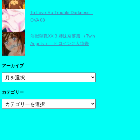
To Love-Ru Trouble Darkness –
OVA 08
淫獣聖戦XX 3 姉妹奈落篇 （Twin
Angels ） ヒロイン２人猿轡
アーカイブ
ア
ー
カ
カテゴリー
イ
ブ
カ
テ
ゴ
リ
ー