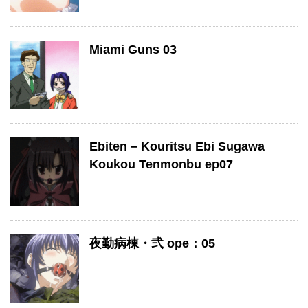
Miami Guns 03
Ebiten – Kouritsu Ebi Sugawa
Koukou Tenmonbu ep07
夜勤病棟・弐 ope：05