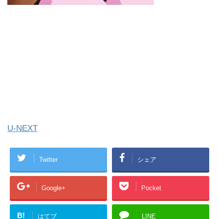
U-NEXT
Twitter
シェア
Google+
Pocket
B!
はてブ
LINE