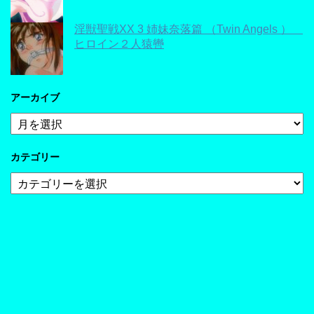
淫獣聖戦XX 3 姉妹奈落篇 （Twin Angels ）
ヒロイン２人猿轡
アーカイブ
ア
ー
カ
カテゴリー
イ
ブ
カ
テ
ゴ
リ
ー