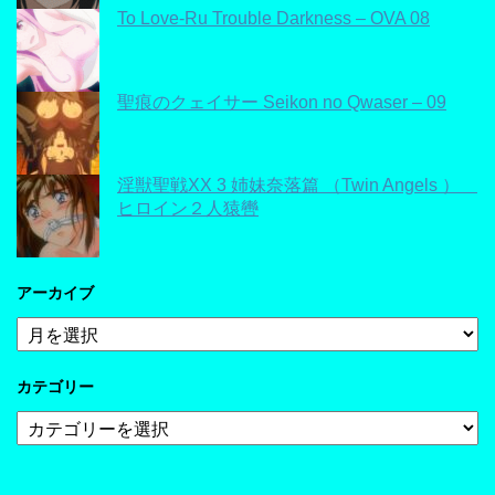
To Love-Ru Trouble Darkness – OVA 08
聖痕のクェイサー Seikon no Qwaser – 09
淫獣聖戦XX 3 姉妹奈落篇 （Twin Angels ）
ヒロイン２人猿轡
アーカイブ
ア
ー
カ
カテゴリー
イ
ブ
カ
テ
ゴ
リ