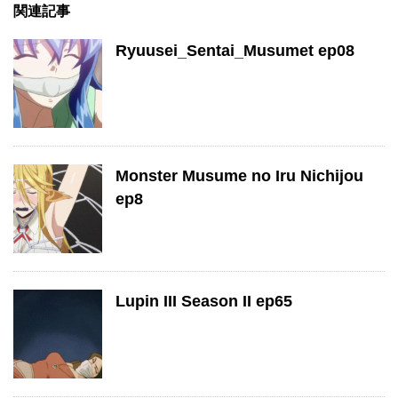
関連記事
Ryuusei_Sentai_Musumet ep08
Monster Musume no Iru Nichijou
ep8
Lupin III Season II ep65