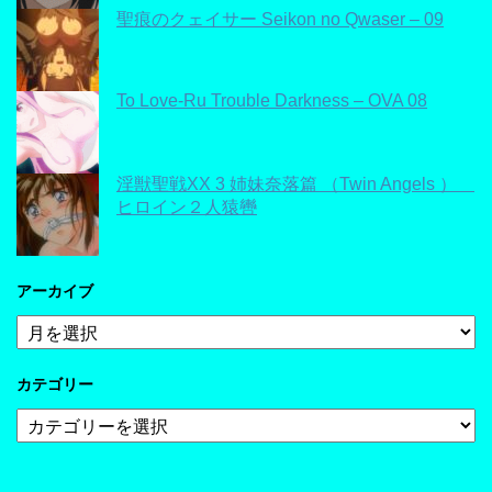
聖痕のクェイサー Seikon no Qwaser – 09
To Love-Ru Trouble Darkness – OVA 08
淫獣聖戦XX 3 姉妹奈落篇 （Twin Angels ）
ヒロイン２人猿轡
アーカイブ
ア
ー
カ
カテゴリー
イ
ブ
カ
テ
ゴ
リ