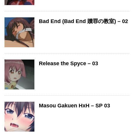
Bad End (Bad End 贖罪の教室) – 02
Release the Spyce – 03
Masou Gakuen HxH – SP 03