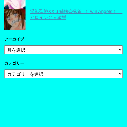
淫獣聖戦XX 3 姉妹奈落篇 （Twin Angels ）
ヒロイン２人猿轡
アーカイブ
ア
ー
カ
カテゴリー
イ
ブ
カ
テ
ゴ
リ
ー