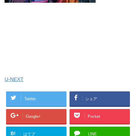
U-NEXT
Twitter
シェア
Google+
Pocket
B!
はてブ
LINE