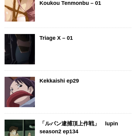
Koukou Tenmonbu – 01
Triage X – 01
Kekkaishi ep29
「ルパン逮捕頂上作戦」 lupin
season2 ep134