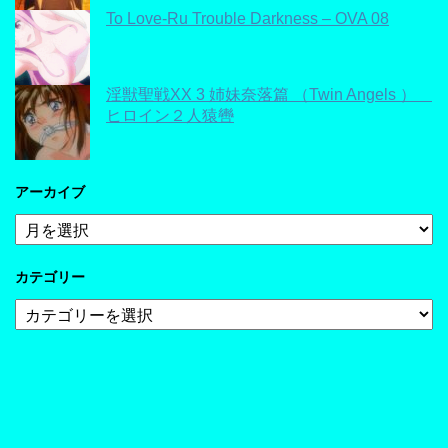
To Love-Ru Trouble Darkness – OVA 08
淫獣聖戦XX 3 姉妹奈落篇 （Twin Angels ）
ヒロイン２人猿轡
アーカイブ
ア
ー
カ
カテゴリー
イ
ブ
カ
テ
ゴ
リ
ー