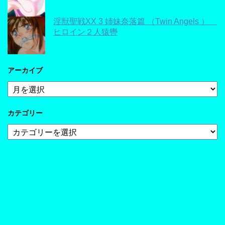
淫獣聖戦XX 3 姉妹奈落篇 （Twin Angels ）
ヒロイン２人猿轡
アーカイブ
ア
ー
カ
カテゴリー
イ
ブ
カ
テ
ゴ
リ
ー