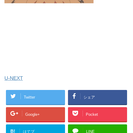
U-NEXT
Twitter
シェア
Google+
Pocket
B!
はてブ
LINE