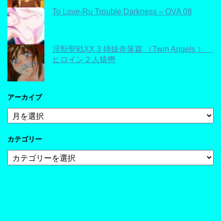
To Love-Ru Trouble Darkness – OVA 08
淫獣聖戦XX 3 姉妹奈落篇 （Twin Angels ）
ヒロイン２人猿轡
アーカイブ
ア
ー
カ
カテゴリー
イ
ブ
カ
テ
ゴ
リ
ー