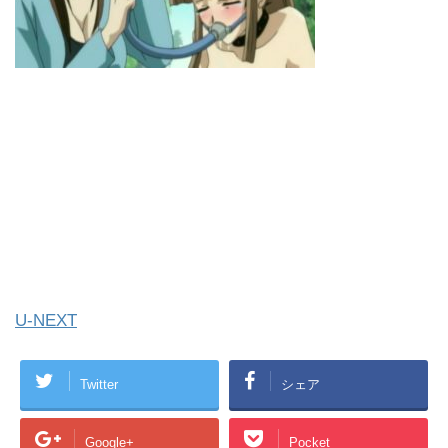
U-NEXT
Twitter
シェア
Google+
Pocket