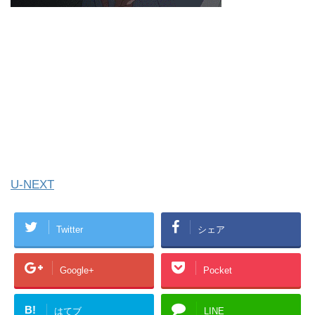
U-NEXT
Twitter
シェア
Google+
Pocket
B!
はてブ
LINE