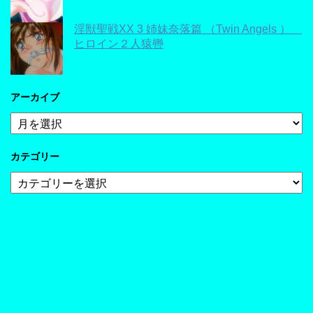
淫獣聖戦XX 3 姉妹奈落篇 （Twin Angels ）
ヒロイン２人猿轡
アーカイブ
ア
ー
カ
カテゴリー
イ
ブ
カ
テ
ゴ
リ
ー